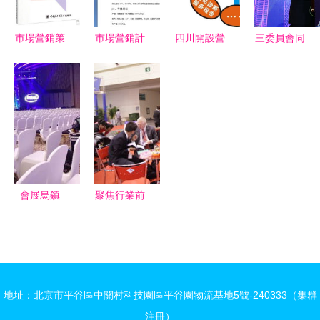
市場營銷策
市場營銷計
四川開設營
三委員會同
劃 策略藍
劃書 從策
銷策劃專業
時成立，助
圖與執行要
略到執行的
的院校盤點
推智慧醫療
義
全面指南
聚焦市場營
再升溫——
銷策劃人才
2019中國
培養
智慧醫院與
人工智能應
用創新峰會
會展烏鎮
聚焦行業前
暨產品與服
數字地標再
沿，共話非
務博覽會在
創輝煌——
開挖未來
皖召開
烏鎮互聯網
公司成功參
國際會展中
展第十六屆
地址：北京市平谷區中關村科技園區平谷園物流基地5號-240333（集群
心刷新行業
中國國際非
注冊）