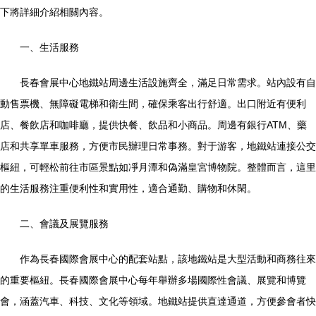
下將詳細介紹相關內容。
一、生活服務
長春會展中心地鐵站周邊生活設施齊全，滿足日常需求。站內設有自
動售票機、無障礙電梯和衛生間，確保乘客出行舒適。出口附近有便利
店、餐飲店和咖啡廳，提供快餐、飲品和小商品。周邊有銀行ATM、藥
店和共享單車服務，方便市民辦理日常事務。對于游客，地鐵站連接公交
樞紐，可輕松前往市區景點如凈月潭和偽滿皇宮博物院。整體而言，這里
的生活服務注重便利性和實用性，適合通勤、購物和休閑。
二、會議及展覽服務
作為長春國際會展中心的配套站點，該地鐵站是大型活動和商務往來
的重要樞紐。長春國際會展中心每年舉辦多場國際性會議、展覽和博覽
會，涵蓋汽車、科技、文化等領域。地鐵站提供直達通道，方便參會者快