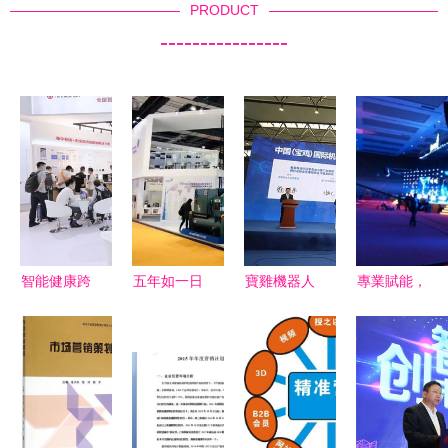
PRODUCT
----------------
智能健康跨
五年如一日
寶雞機器人
專業賦能，
界示范館燃
的“新鮮感”
展BIRE 時
場景煥新
爆廣州國際
揭秘上海常
間、地點與
南京一站式
照明展 一
青樹品牌的
展會詳情一
活動解決方
場光與健康
市場營銷策
覽
案
的營銷盛宴
劃奧秘